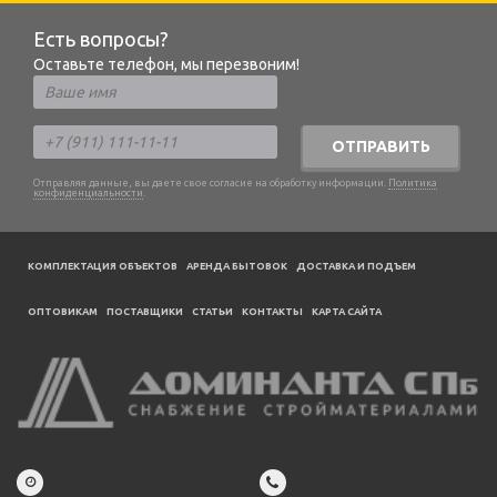
Есть вопросы?
Оставьте телефон, мы перезвоним!
ОТПРАВИТЬ
Отправляя данные, вы даете свое согласие на обработку информации.
Политика
конфиденциальности
.
КОМПЛЕКТАЦИЯ ОБЪЕКТОВ
АРЕНДА БЫТОВОК
ДОСТАВКА И ПОДЪЕМ
ОПТОВИКАМ
ПОСТАВЩИКИ
CТАТЬИ
КОНТАКТЫ
КАРТА САЙТА