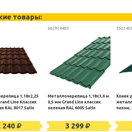
жие товары:
3
662914403
292140
ерепица 1,18х2,25
Металлочерепица 1,18х3,6 м
Конек 
Grand Line Классик
0,5 мм Grand Line классик
металл
я RAL 8017 Satin
зеленая RAL 6005 Satin
пазом,
2 240
3 299