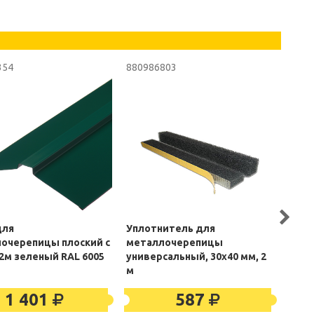
354
880986803
6629
для
Уплотнитель для
Аэра
очерепицы плоский с
металлочерепицы
из 
 2м зеленый RAL 6005
универсальный, 30х40 мм, 2
зел
м
1 401
587