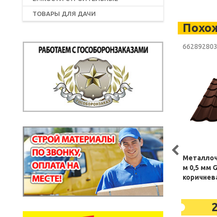
ТОВАРЫ ДЛЯ ДАЧИ
Похо
66289280
Металлоч
м 0,5 мм 
коричнева