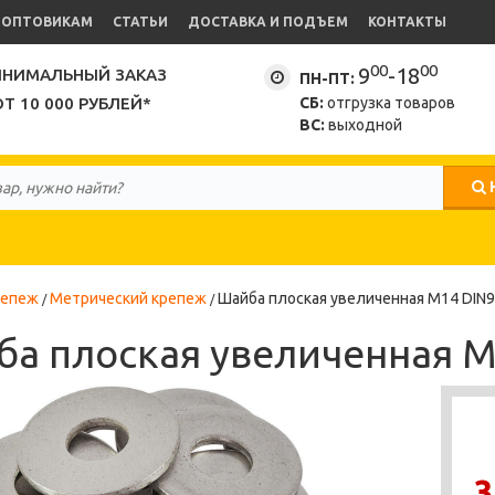
ОПТОВИКАМ
СТАТЬИ
ДОСТАВКА И ПОДЪЕМ
КОНТАКТЫ
00
00
9
-18
НИМАЛЬНЫЙ ЗАКАЗ
ПН-ПТ:
ОТ 10 000 РУБЛЕЙ*
СБ:
отгрузка товаров
ВС:
выходной
репеж
Метрический крепеж
Шайба плоская увеличенная М14 DIN9
а плоская увеличенная М
3