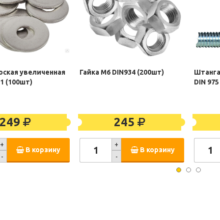
оская увеличенная
Гайка М6 DIN934 (200шт)
Штанга
1 (100шт)
DIN 975
249
245
+
+
В корзину
В корзину
-
-