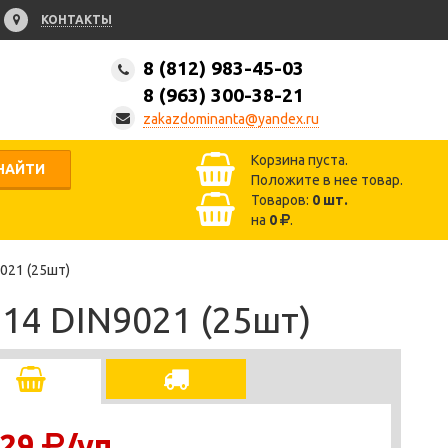
КОНТАКТЫ
8 (812) 983-45-03
8 (963) 300-38-21
zakazdominanta@yandex.ru
Корзина пуста.
НАЙТИ
Положите в нее товар.
Товаров:
0
шт.
на
0
.
021 (25шт)
14 DIN9021 (25шт)
29
/уп.