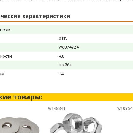
ческие характеристики
итель
0 кг.
w6874724
чности
4.8
Шайба
мм
14
жие товары:
w148841
w10954