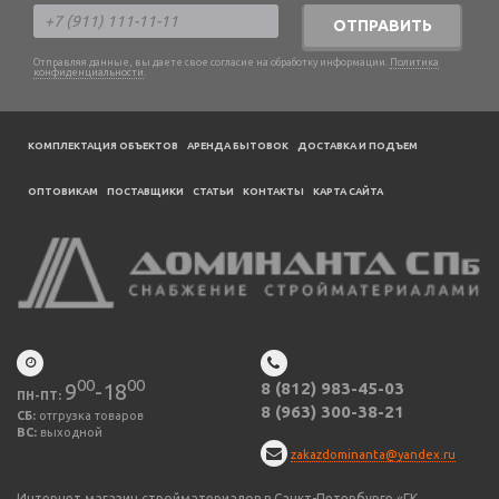
ОТПРАВИТЬ
Отправляя данные, вы даете свое согласие на обработку информации.
Политика
конфиденциальности
.
КОМПЛЕКТАЦИЯ ОБЪЕКТОВ
АРЕНДА БЫТОВОК
ДОСТАВКА И ПОДЪЕМ
ОПТОВИКАМ
ПОСТАВЩИКИ
CТАТЬИ
КОНТАКТЫ
КАРТА САЙТА
00
00
9
-18
8 (812) 983-45-03
ПН-ПТ:
8 (963) 300-38-21
СБ:
отгрузка товаров
ВС:
выходной
zakazdominanta@yandex.ru
Интернет магазин стройматериалов в Санкт-Петербурге «ГК