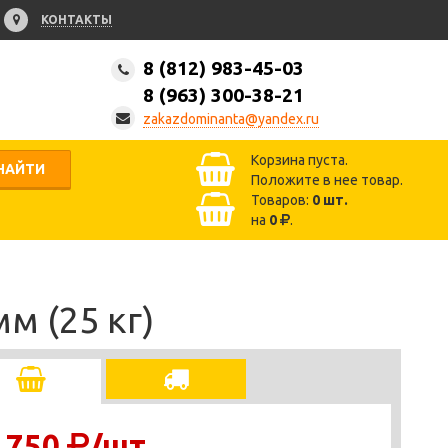
КОНТАКТЫ
8 (812) 983-45-03
8 (963) 300-38-21
zakazdominanta@yandex.ru
Корзина пуста.
НАЙТИ
Положите в нее товар.
Товаров:
0
шт.
на
0
.
м (25 кг)
 750
/шт.