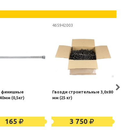
465942003
4442
и финишные
Гвозди строительные 3,0х80
Гвоз
40мм (0,5кг)
мм (25 кг)
4,0х
165
3 750