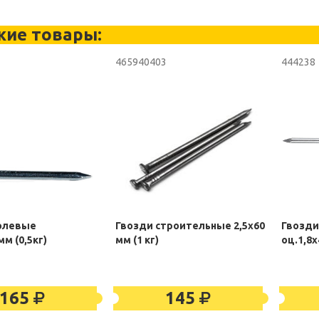
жие товары:
465940403
444238
олевые
Гвозди строительные 2,5х60
Гвозд
мм (0,5кг)
мм (1 кг)
оц.1,8х
165
145