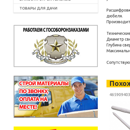
ТОВАРЫ ДЛЯ ДАЧИ
Расшифровка
дюбеля.
Производите
Технические
Диаметр с
Глубина све
Максимальн
Сопутствующ
Похо
46590940