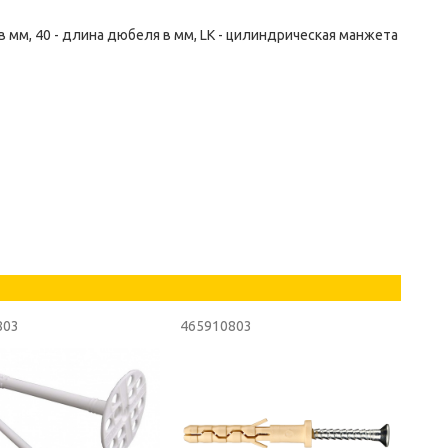
 мм, 40 - длина дюбеля в мм, LK - цилиндрическая манжета
803
465910803
4659