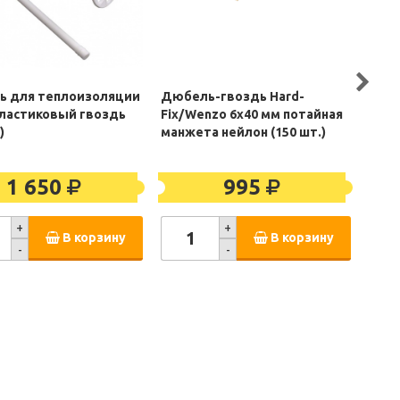
 для теплоизоляции
Дюбель-гвоздь Hard-
Дюбе
пластиковый гвоздь
Fix/Wenzo 6x40 мм потайная
10х9
)
манжета нейлон (150 шт.)
(100
1 650
995
+
+
В корзину
В корзину
-
-