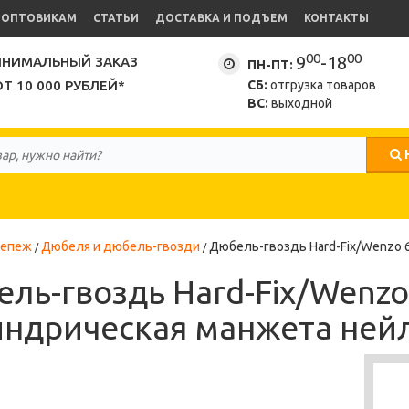
ОПТОВИКАМ
СТАТЬИ
ДОСТАВКА И ПОДЪЕМ
КОНТАКТЫ
00
00
9
-18
НИМАЛЬНЫЙ ЗАКАЗ
ПН-ПТ:
ОТ 10 000 РУБЛЕЙ*
СБ:
отгрузка товаров
ВС:
выходной
репеж
Дюбеля и дюбель-гвозди
Дюбель-гвоздь Hard-Fix/Wenzo 
ль-гвоздь Hard-Fix/Wenzo
ндрическая манжета нейло