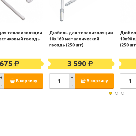
ля теплоизоляции
Дюбель для теплоизоляции
Дюбель
ластиковый гвоздь
10х160 металлический
10х90 
гвоздь (250 шт)
(250 шт
675
3 590
+
+
В корзину
В корзину
-
-