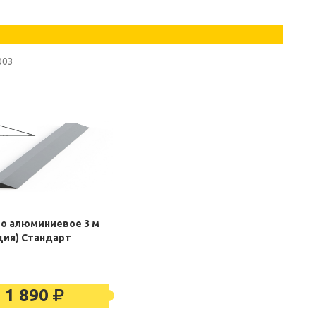
003
о алюминиевое 3 м
ция) Стандарт
1 890