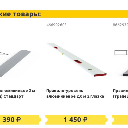
жие товары:
3
466992603
866293
алюминиевое 2 м
Правило-уровень
Правил
я) Стандарт
алюминиевое 2,0 м 2 глазка
(трапе
1 390
1 450