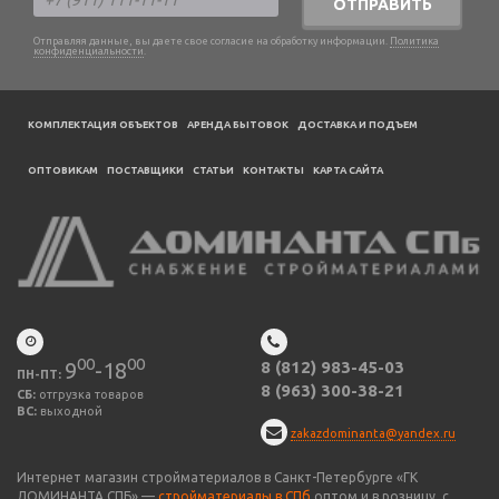
ОТПРАВИТЬ
Отправляя данные, вы даете свое согласие на обработку информации.
Политика
конфиденциальности
.
КОМПЛЕКТАЦИЯ ОБЪЕКТОВ
АРЕНДА БЫТОВОК
ДОСТАВКА И ПОДЪЕМ
ОПТОВИКАМ
ПОСТАВЩИКИ
CТАТЬИ
КОНТАКТЫ
КАРТА САЙТА
00
00
9
-18
8 (812) 983-45-03
ПН-ПТ:
8 (963) 300-38-21
СБ:
отгрузка товаров
ВС:
выходной
zakazdominanta@yandex.ru
Интернет магазин стройматериалов в Санкт-Петербурге «ГК
ДОМИНАНТА СПБ» —
стройматериалы в СПб
оптом и в розницу, с