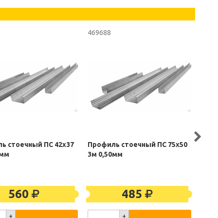
469688
4696
ь стоечный ПС 42х37
Профиль стоечный ПС 75х50
Проф
0мм
3м 0,50мм
47х1
560
485
+
+