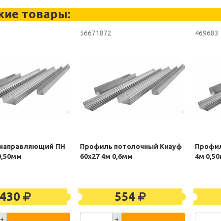
жие товары:
56671872
469683
направляющий ПН
Профиль потолочный Кнауф
Профил
0,50мм
60х27 4м 0,6мм
4м 0,5
430
554
+
+