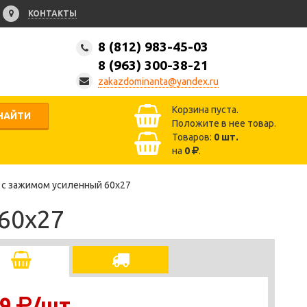
КОНТАКТЫ
8 (812) 983-45-03
8 (963) 300-38-21
zakazdominanta@yandex.ru
Корзина пуста.
НАЙТИ
Положите в нее товар.
Товаров:
0
шт.
на
0
.
 с зажимом усиленный 60х27
60х27
9
/шт.