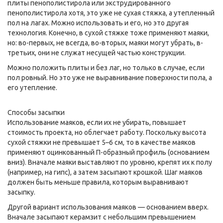
плиты пенополистирола или экструдированного
пенополистирола хотя, это уже не сухая стяжка, а утепленный
пол на лагах. Можно использовать и его, но это другая
технология. Конечно, в сухой стяжке тоже применяют маяки,
но: во-первых, не всегда, во-вторых, маяки могут убрать, в-
третьих, они не служат несущей частью конструкции.
Можно положить плиты и без лаг, но только в случае, если
пол ровный. Но это уже не выравнивание поверхности пола, а
его утепление.
Способы засыпки
Использование маяков, если их не убирать, повышает
стоимость проекта, но облегчает работу. Поскольку высота
сухой стяжки не превышает 5–6 см, то в качестве маяков
применяют оцинкованный П-образный профиль (основанием
вниз). Вначале маяки выставляют по уровню, крепят их к полу
(например, на гипс), а затем засыпают крошкой. Шаг маяков
должен быть меньше правила, которым выравнивают
засыпку.
Другой вариант использования маяков — основанием вверх.
Вначале засыпают керамзит с небольшим превышением