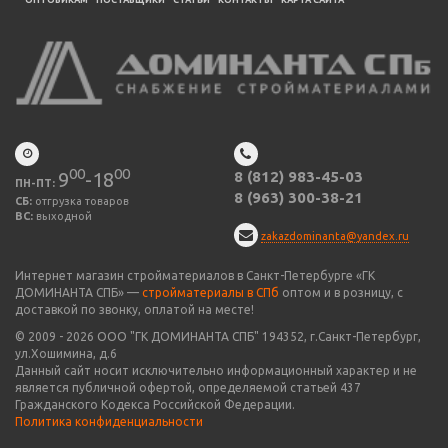
ОПТОВИКАМ
ПОСТАВЩИКИ
CТАТЬИ
КОНТАКТЫ
КАРТА САЙТА
00
00
9
-18
8 (812) 983-45-03
ПН-ПТ:
8 (963) 300-38-21
СБ:
отгрузка товаров
ВС:
выходной
zakazdominanta@yandex.ru
Интернет магазин стройматериалов в Санкт-Петербурге «ГК
ДОМИНАНТА СПБ» —
стройматериалы в СПб
оптом и в розницу, с
доставкой по звонку, оплатой на месте!
© 2009 -
2026
ООО "
ГК ДОМИНАНТА СПБ
" 194352, г.Санкт-Петербург,
ул.Хошимина, д.6
Данный сайт носит исключительно информационный характер и не
является публичной офертой, определяемой статьей 437
Гражданского Кодекса Российской Федерации.
Политика конфиденциальности