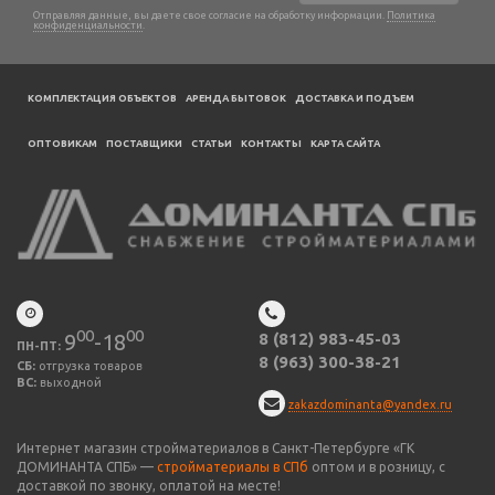
Отправляя данные, вы даете свое согласие на обработку информации.
Политика
конфиденциальности
.
КОМПЛЕКТАЦИЯ ОБЪЕКТОВ
АРЕНДА БЫТОВОК
ДОСТАВКА И ПОДЪЕМ
ОПТОВИКАМ
ПОСТАВЩИКИ
CТАТЬИ
КОНТАКТЫ
КАРТА САЙТА
00
00
9
-18
8 (812) 983-45-03
ПН-ПТ:
8 (963) 300-38-21
СБ:
отгрузка товаров
ВС:
выходной
zakazdominanta@yandex.ru
Интернет магазин стройматериалов в Санкт-Петербурге «ГК
ДОМИНАНТА СПБ» —
стройматериалы в СПб
оптом и в розницу, с
доставкой по звонку, оплатой на месте!