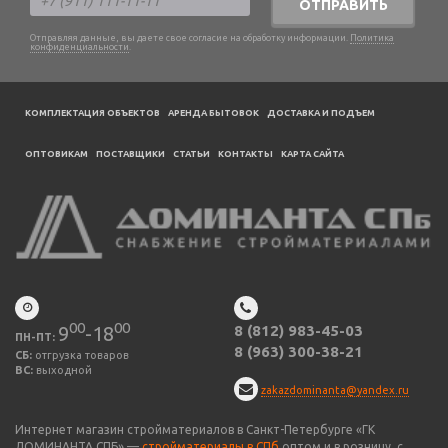
ОТПРАВИТЬ
Отправляя данные, вы даете свое согласие на обработку информации.
Политика
конфиденциальности
.
КОМПЛЕКТАЦИЯ ОБЪЕКТОВ
АРЕНДА БЫТОВОК
ДОСТАВКА И ПОДЪЕМ
ОПТОВИКАМ
ПОСТАВЩИКИ
CТАТЬИ
КОНТАКТЫ
КАРТА САЙТА
00
00
9
-18
8 (812) 983-45-03
ПН-ПТ:
8 (963) 300-38-21
СБ:
отгрузка товаров
ВС:
выходной
zakazdominanta@yandex.ru
Интернет магазин стройматериалов в Санкт-Петербурге «ГК
ДОМИНАНТА СПБ» —
стройматериалы в СПб
оптом и в розницу, с