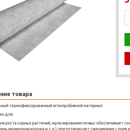
ние товара
ьный термофиксированный иглопробивной материал.
ен для:
ия роста сорных растений, мульчирования почвы: обеспечивает со
ень,мраморная крошка и т.д.), предотвращает смешивание слоев 