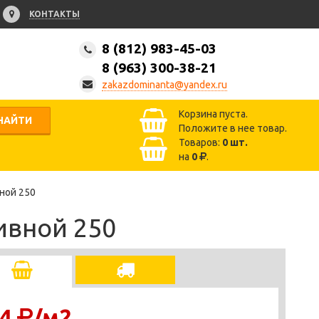
КОНТАКТЫ
8 (812) 983-45-03
8 (963) 300-38-21
zakazdominanta@yandex.ru
Корзина пуста.
НАЙТИ
Положите в нее товар.
Товаров:
0
шт.
на
0
.
ной 250
ивной 250
4
/м2