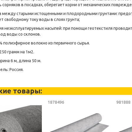
 сорняков в посадках, оберегает корни от механических поврежде
ка между старыми истощенными и плодородными грунтами: предо
т свободному току воды в слоях грунта;
ния неэксплуатируемых насыпей: при помощи геотекстиля проводи
вод воды со склонов.
% полиэфирное волокно из первичного сырья.
250 грамм на 1м2.
рина 6 м, длина 50 м.
ль: Россия.
жие товары:
3
1878496
981888