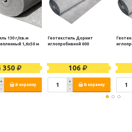
ль 130 г/кв.м
Геотекстиль Дорнит
Геотек
епленный 1,6х50 м
иглопробивной 600
иглопр
4 350
106
+
+
В корзину
В корзину
-
-