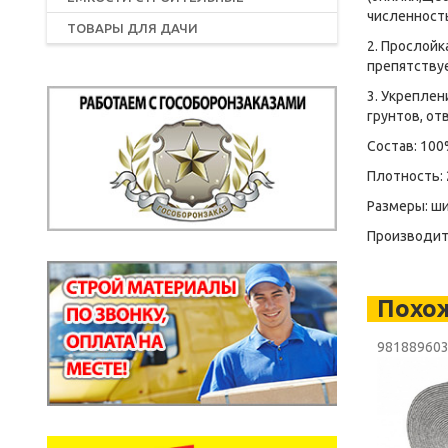
численность
ТОВАРЫ ДЛЯ ДАЧИ
2. Прослой
препятствуе
3. Укрепле
грунтов, от
Состав: 100
Плотность: 
Размеры: ши
Производите
Похо
98188960