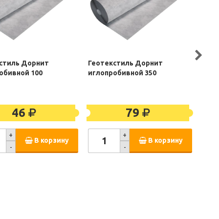
стиль Дорнит
Геотекстиль Дорнит
Геот
обивной 100
иглопробивной 350
игло
46
79
+
+
В корзину
В корзину
-
-