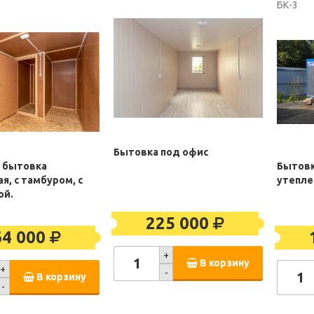
БК-3
Бытовка под офис
 бытовка
Бытовк
я, с тамбуром, с
утепле
ой.
225 000
64 000
+
В корзину
+
-
В корзину
-