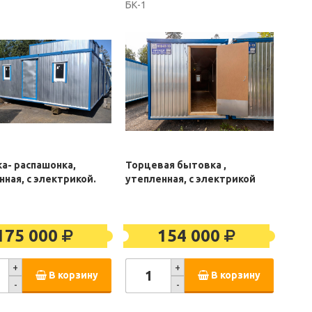
БК-1
а- распашонка,
Торцевая бытовка ,
нная, с электрикой.
утепленная, с электрикой
175 000
154 000
+
+
В корзину
В корзину
-
-