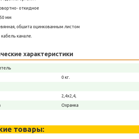
повортно- откидное
 50 мм
евянная, обшита оцинкованным листом
 кабель канале.
ческие характеристики
итель
0 кг.
2,4х2,4,
а
Охранка
жие товары: